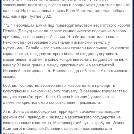
завоевывают вестготскую Испанию и продолжают двигаться дальше
на север. Их останавливает лишь Карл Мартелл, одержав победу
над ними при Пуатье (732).
772 г. Небольшая армия под предводительством вестготского короля
Пелайо (Pelayo) нанесла первое символическое поражение маврам
при Кавадонге на севере Испании. Эта битва отметила начало
Реконкисты - отвоевание христианами испанских земель у
мусульман. Пелайо и его приемники создали небольшое, но крепкое
королесвство, в задачу которого вначале входило удерживать
мавританцев, а затем, в конце концов вытеснить их дальше на юг. К
началу XI века граница между христианской и мавританской
Испанией простиралась от Барселоны до побережья Атлантического
океана.
IХ-Х вв. Господство веротерпимых мавров на юге приводит к
культурному и экономическому подъему. В северных королевствах
полуострова (Астурия, Леон, Старая Кастилия) усиливается
движение христианского сопротивления - реконкиста.
XI в. Война за освобождение территорий, захваченных маврами
(реконкиста), приводит к распаду мавританского государства на
изолированные княжества. Миссионерский путь к гробу св. Иакова
(Сантьяго) в Северной Испании становится важнейшим для