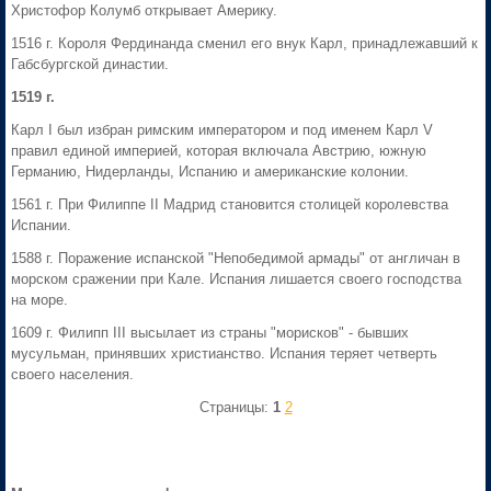
Христофор Колумб открывает Америку.
1516 г. Короля Фердинанда сменил его внук Карл, принадлежавший к
Габсбургской династии.
1519 г.
Карл I был избран римским императором и под именем Карл V
правил единой империей, которая включала Австрию, южную
Германию, Нидерланды, Испанию и американские колонии.
1561 г. При Филиппе II Мадрид становится столицей королевства
Испании.
1588 г. Поражение испанской "Непобедимой армады" от англичан в
морском сражении при Кале. Испания лишается своего господства
на море.
1609 г. Филипп III высылает из страны "морисков" - бывших
мусульман, принявших христианство. Испания теряет четверть
своего населения.
Страницы:
1
2