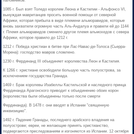
паломников.
1085 г. Был взят Толедо королем Леона и Кастилии - Альфонсо VI,
вынуждая мавританцев просить военной помощи от северной
Африки, которая прибыла в виде племени альморавидов, которые
вновь захватили огромную часть Аль-Андалуа и правили ей до 1144
г. Племя альмаравидов сменило другое племя альмохедов с севера
Африки, которое правило до 1212 г.
1212 г. Победа христиан в битве при Лас-Навас-де-Толоса (Сьерра-
Морена): господство мавров сломлено.
1230 г. Фердинанд III объединяет королевства Леон и Кастилия.
К 1266 г. христиане освободили большую часть полуострова, за
исключением государства Гранада.
1469 г. Брак королевы Изабеллы Кастильской и наследного принца
Фердинанда Арагонского приводит к объединению обоих корон
(королевства были объединены только после смерти
Фердинанда). В 1478 г. они вводят в Испании "священную
инквизицию".
1492 г. Падение Гранады, последнего арабского владения на
полуострове; евреи, не желающие принять христианство,
подвергаются преследованиям и изгоняются из Испании. 12 октября