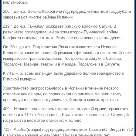
(кельтиберы).
250 г. до н.э. Войска Карфагена под предводительством Гасдрубала
завоевывают многие районы Испании.
219 г. до н.э. Ганнибал осаждает римскую колонию Сагунт. В
результате последовавшей за этим второй Пунической войны
Карфаген вынужден отдать Риму все свои испанские владения.
Ок. 50 г. до н.э. Под властью Рима оказывается вся Испания.
Колония становится родиной римского философа и писателя Сенеки,
императоров Траяна и Адриана. Построены акведуки в Сеговии,
Таррагоне, Мериде, театры и в Мериде, Таррагоне и в Сагунтe.
К 74 г. н. э. всем испанцам было даровано полное гражданство в
Римской империи.
Христианство распространялось в Испании в течение первого
столетия нашей эры, но первоначально римляне мешали этому,
преследуя и предавая мученической смерти многих христиан.
409 г. Испания подверглась вторжению огромной армии германских
племен и к 419 г. образовалось Вестготское королевство. Столицей
государства вестготов становится Толедо.
711 г. Арабы (мавры) под предводительством Тарика ибн Зияда (с 712
г. войсками мавров командовал Муса) в течение пяти лет