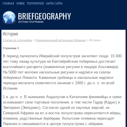
ГЛАВНАЯ
НОВОЕ
ПОПУЛЯРНОЕ
КАРТА САЙТА
История
Статьи по географии
»
Рекреационный потенциал Испании
» История
Страница 1
В период палеолита Иберийский полуостров заселяют люди. 15 000
лет тому назад культура на Кантабрийском побережье достигает
высочайшего расцвета (знаменитые рисунки в пещере Альтамира).
На 5000 лет моложе наскальные рисунки и надписи на скалах
побережья Леванта. Каменные гробницы и наскальные надписи
периода мегалита появляются начиная с 2400 г. до н. э. по всей
Испании.
1 в. до н. э. В нынешних Андалусии и Каталонии финикийцы и греки
основывают свои торговые поселения, в том числе Гадир (Кадис) и
Эмпорион (Эмпуриес). Согласно одной из научных версий, из
Северной Африки на юг и восток полуострова переселяются иберы,
племена, родственные берберам. Кельтские племена переходят
Пиренеи и смешиваются в центре полуострова с иберами