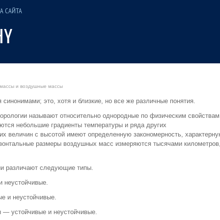
А САЙТА
массы и воздушные массы
инонимами; это, хотя и близкие, но все же различные понятия.
орологии называют относительно однородные по физическим свойствам
ются небольшие градиенты температуры и ряда других
тих величин с высотой имеют определенную закономерность, характерну
изонтальные размеры воздушных масс измеряются тысячами километров
ии различают следующие типы.
и неустойчивые.
е и неустойчивые.
 — устойчивые и неустойчивые.