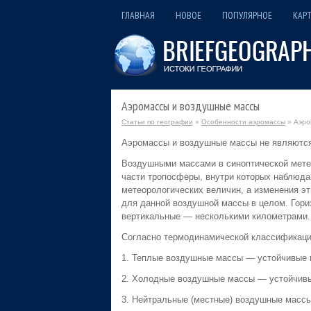
ГЛАВНАЯ
НОВОЕ
ПОПУЛЯРНОЕ
КАРТ
Аэромассы и воздушные массы
Статьи по географии
»
Особенности аэромассы
» Аэро
Аэромассы и воздушные массы не являются с
Воздушными массами в синоптической мете
части тропосферы, внутри которых наблюда
метеорологических величин, а изменения э
для данной воздушной массы в целом. Гор
вертикальные — несколькими километрами.
Согласно термодинамической классификац
1. Теплые воздушные массы — устойчивые 
2. Холодные воздушные массы — устойчивы
3. Нейтральные (местные) воздушные массы