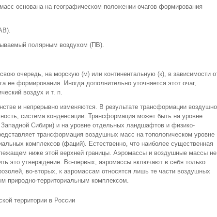
масс основана на географическом положении очагов формирования
АВ).
азываемый полярным воздухом (ПВ).
свою очередь, на морскую (м) или континентальную (к), в зависимости о
а ее формирования. Иногда дополнительно уточняется этот очаг,
еский воздух и т. п.
стве и непрерывно изменяются. В результате трансформации воздушно
ность, система конденсации. Трансформация может быть на уровне
, Западной Сибири) и на уровне отдельных ландшафтов и физико-
редставляет трансформация воздушных масс на топологическом уровне
альных комплексов (фаций). Естественно, что наиболее существенная
 лежащем ниже этой верхней границы. Аэромассы и воздушные массы не
ть это утверждение. Во-первых, аэромассы включают в себя только
озолей, во-вторых, к аэромассам относятся лишь те части воздушных
ым природно-территориальным комплексом.
ской территории в России