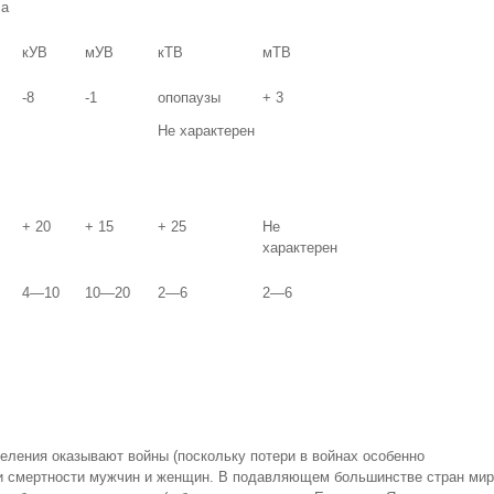
са
кУВ
мУВ
кТВ
мТВ
-8
-1
опопаузы
+ 3
Не характерен
+ 20
+ 15
+ 25
Не
характерен
4—10
10—20
2—6
2—6
еления оказывают войны (поскольку потери в войнах особенно
ни смертности мужчин и женщин. В подавляющем большинстве стран мир