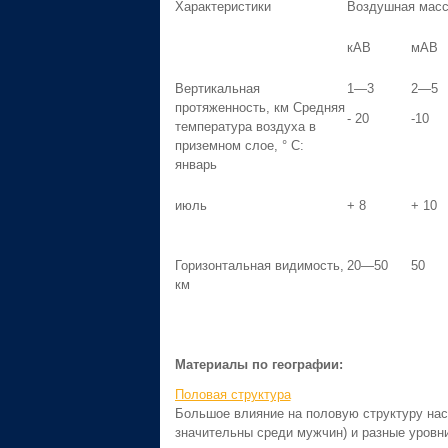
Характеристики
Воздушная мас
кАВ
мАВ
Вертикальная
1—3
2—5
протяженность, км Средняя
- 20
-10
температура воздуха в
приземном слое, ° С:
январь
июль
+ 8
+ 10
Горизонтальная видимость,
20—50
50
км
Материалы по географии:
Половая структура
Большое влияние на половую структуру нас
значительны среди мужчин) и разные уров