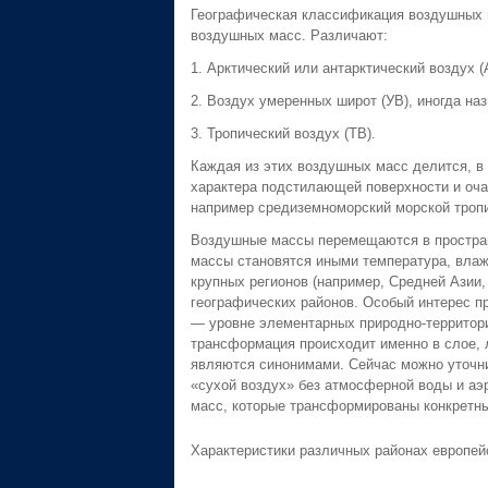
Географическая классификация воздушных 
воздушных масс. Различают:
1. Арктический или антарктический воздух (
2. Воздух умеренных широт (УВ), иногда н
3. Тропический воздух (ТВ).
Каждая из этих воздушных масс делится, в 
характера подстилающей поверхности и очаг
например средиземноморский морской тропич
Воздушные массы перемещаются в простран
массы становятся иными температура, влаж
крупных регионов (например, Средней Азии
географических районов. Особый интерес п
— уровне элементарных природно-территори
трансформация происходит именно в слое,
являются синонимами. Сейчас можно уточни
«сухой воздух» без атмосферной воды и аэр
масс, которые трансформированы конкретн
Характеристики различных районах европей