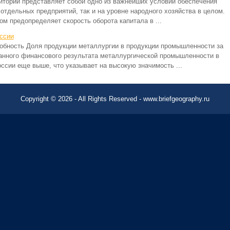
итории представляет собой одно из важнейших условий обеспечения
отдельных предприятий, так и на уровне народного хозяйства в целом.
м предопределяет скорость оборота капитала в ...
ссии
обность Доля продукции металлургии в продукции промышленности за
анного финансового результата металлургической промышленности в
сии еще выше, что указывает на высокую значимость ...
Copyright © 2026 - All Rights Reserved - www.briefgeography.ru