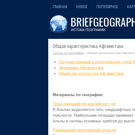
ГЛАВНАЯ
НОВОЕ
ПОПУЛЯРНОЕ
КАРТ
Общая характеристика Афганистана
Статьи по географии
» Общая характеристика Афганис
Государственный и политический строй 
Экономика Афганистана
Общество и культура Афганистана
Материалы по географии:
Типы ландшафтов альпийских гор
В Альпах выделяются пять ландшафтных по
поясности. Наибольшие площади занимают 
Альпы и склоны основных хребтов до высоты
Размещение предприятий отрасли