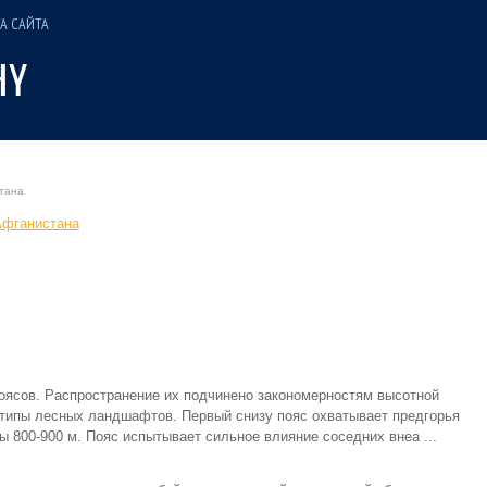
А САЙТА
тана
Афганистана
ясов. Распространение их подчинено закономерностям высотной
типы лесных ландшафтов. Первый снизу пояс охватывает предгорья
 800-900 м. Пояс испытывает сильное влияние соседних внеа ...