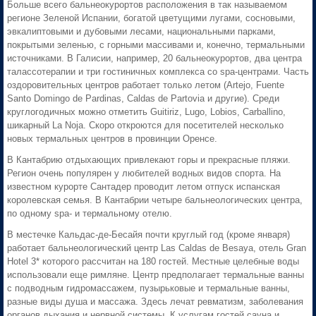
Больше всего бальнеокурортов расположения в так называемом
регионе Зеленой Испании, богатой цветущими лугами, сосновыми,
эвкалиптовыми и дубовыми лесами, национальными парками,
покрытыми зеленью, с горными массивами и, конечно, термальными
источниками. В Галисии, например, 20 бальнеокурортов, два центра
талассотерапии и три гостиничных комплекса со spa-центрами. Часть
оздоровительных центров работает только летом (Artejo, Fuente
Santo Domingo de Pardinas, Caldas de Partovia и другие). Среди
круглогодичных можно отметить Guitiriz, Lugo, Lobios, Carballino,
шикарный La Noja. Скоро откроются для посетителей несколько
новых термальных центров в провинции Оренсе.
В Кантабрию отдыхающих привлекают горы и прекрасные пляжи.
Регион очень популярен у любителей водных видов спорта. На
известном курорте Сантадер проводит летом отпуск испанская
королевская семья. В Кантабрии четыре бальнеологических центра,
по одному spa- и термальному отелю.
В местечке Кальдас-де-Бесайя почти круглый год (кроме января)
работает бальнеологический центр Las Caldas de Besaya, отель Gran
Hotel 3* которого рассчитан на 180 гостей. Местные целебные воды
использовали еще римляне. Центр предполагает термальные ванны
с подводным гидромассажем, пузырьковые и термальные ванны,
разные виды душа и массажа. Здесь лечат ревматизм, заболевания
органов дыхания и нервной системы. К услугам гостей сауна и