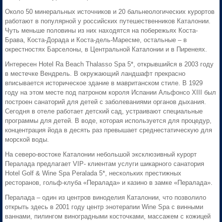
Около 50 минеральных источников и 20 бальнеологических курортов
работают в популярной у российских путешественников Каталонии.
Чуть меньше половины из них находятся на побережьях Коста-
Брава, Коста-Дорада и Коста-дель-Маресме, остальные – в
окрестностях Барселоны, в Центральной Каталонии и в Пиренеях.
Интересен Hotel Ra Beach Thalasso Spa 5*, открывшийся в 2003 году
в местечке Вендрель. В окружающий ландшафт прекрасно
вписывается историческое здание в мавританском стиле. В 1929
году на этом месте под патроном короля Испании Альфонсо XIII был
построен санаторий для детей с заболеваниями органов дыхания.
Сегодня в отеле работает детский сад, устраивают специальные
программы для детей. В воде, которая используется для процедур,
концентрация йода в десять раз превышает среднестатическую для
морской воды.
На северо-востоке Каталонии небольшой эксклюзивный курорт
Пералада предлагает VIP- клиентам услуги шикарного санатория
Hotel Golf & Wine Spa Peralada 5*, нескольких престижных
ресторанов, гольф-клуба «Пералада» и казино в замке «Пералада».
Пералада – один из центров виноделия Каталонии, что позволило
открыть здесь в 2001 году центр энотерапии Wine Spa с винными
ваннами, пилингом виноградными косточками, массажем с кожицей