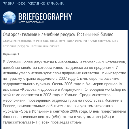
ГЛАВНАЯ
НОВОЕ
ПОПУЛЯРНОЕ
КАРТА САЙТА
Оздоровительные и лечебные ресурсы. Гостиничный бизнес
Статьи по географии
»
Рекреационный потенциал Испании
» Оздоровительные и
лечебные ресурсы. Гостиничный бизнес
Страница 1
В Испании более двух тысяч минеральных и термальных источников,
целебные свойства которых известны далеко за ее пределами. И
испанцы умело используют свои природные богатства. Министерство
по туризму страны выделило в 2007 году 1 млн. евро на развитие
оздоровительного туризма. Осень 2006 года в Альмерии прошла IV
выставка «Красота и здоровье в Андалусии». Очередной workshop по
этой теме состоится в 2008 году в Уэльве. Среди множества
мероприятий, проведенных отделом туризма посольства Испании в
России, замечательным событием стал выпуск тематического
журнала «Spa в Испании» в сентябре 2006 года. В нем представлены
бальнеологические центры («В»), отели с услугами spa («S») и
талассотерапии («Т») всех провинций страны.