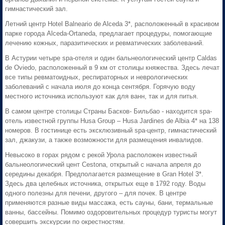
гимнастический зал.
Летний центр Hotel Balneario de Alceda 3*, расположенный в красивом
парке города Alceda-Ortaneda, предлагает процедуры, помогающие
лечению кожных, паразитических и ревматических заболеваний.
В Астурии четыре spa-отеля и один бальнеологический центр Caldas
de Oviedo, расположенный в 9 км от столицы княжества. Здесь лечат
все типы ревматоидных, респираторных и неврологических
заболеваний с начала июля до конца сентября. Горячую воду
местного источника используют как для ванн, так и для питья.
В самом центре столицы Страны Басков- Бильбао - находится spa-
отель известной группы Husa Group – Husa Jardines de Albia 4* на 138
номеров. В гостинице есть эксклюзивный spa-центр, гимнастический
зал, джакузи, а также возможности для размещения инвалидов.
Невысоко в горах рядом с рекой Урола расположен известный
бальнеологический цент Cestona, открытый с начала апреля до
середины декабря. Предполагается размещение в Gran Hotel 3*.
Здесь два целебных источника, открытых еще в 1792 году. Воды
одного полезны для печени, другого – для почек. В центре
применяются разные виды массажа, есть сауны, бани, термальные
ванны, бассейны. Помимо оздоровительных процедур туристы могут
совершить экскурсии по окрестностям.