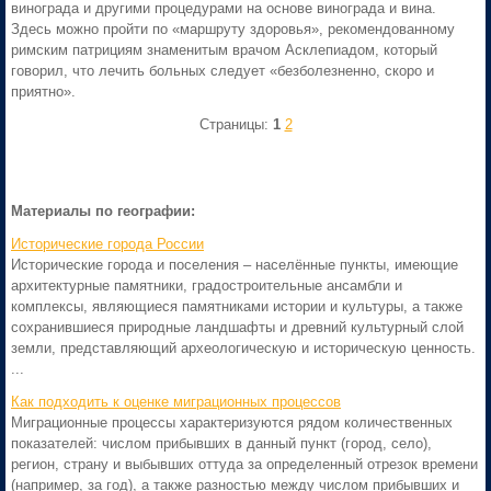
винограда и другими процедурами на основе винограда и вина.
Здесь можно пройти по «маршруту здоровья», рекомендованному
римским патрициям знаменитым врачом Асклепиадом, который
говорил, что лечить больных следует «безболезненно, скоро и
приятно».
Страницы:
1
2
Материалы по географии:
Исторические города России
Исторические города и поселения – населённые пункты, имеющие
архитектурные памятники, градостроительные ансамбли и
комплексы, являющиеся памятниками истории и культуры, а также
сохранившиеся природные ландшафты и древний культурный слой
земли, представляющий археологическую и историческую ценность.
...
Как подходить к оценке миграционных процессов
Миграционные процессы характеризуются рядом количественных
показателей: числом прибывших в данный пункт (город, село),
регион, страну и выбывших оттуда за определенный отрезок времени
(например, за год), а также разностью между числом прибывших и