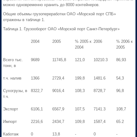
можно одновременно хранить до 8000 контейнеров.
Общие объемы грузопереработки ОАО «Морской порт СПБ»
отражены в таблице 1.
Таблица 1. Грузооборот ОАО «Морской порт Санкт-Петербург»
2004
2005
% 2005 к
2006
% 2006 к
2004
2005
Всего тыс.
9689
11745,8
121,0
10210.3
86,93
тонн, в
т.ч. налив
1366
2729,4
199,8
1481.6
54,3
Сухогрузы, в
8322,7
9016,4
108,3
8728,7
96,8
т.ч.
Экспорт
6106,1
6567,9
107,5
7141.3
108,7
Импорт
2216,6
2434,7
109,8
1587,4
65.2
Каботаж
0
13,8
-
0
-