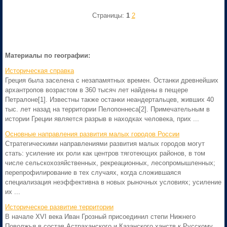
Страницы:
1
2
Материалы по географии:
Историческая справка
Греция была заселена с незапамятных времен. Останки древнейших
архантропов возрастом в 360 тысяч лет найдены в пещере
Петралоне[1]. Известны также останки неандертальцев, живших 40
тыс. лет назад на территории Пелопоннеса[2]. Примечательным в
истории Греции является разрыв в находках человека, прих ...
Основные направления развития малых городов России
Стратегическими направлениями развития малых городов могут
стать: усиление их роли как центров тяготеющих районов, в том
числе сельскохозяйственных, рекреационных, лесопромышленных;
перепрофилирование в тех случаях, когда сложившаяся
специализация неэффективна в новых рыночных условиях; усиление
их ...
Историческое развитие территории
В начале XVI века Иван Грозный присоединил степи Нижнего
Поволжья в состав Астраханского и Казанского ханств к Русскому