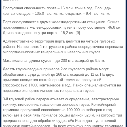
Пропускная способность порта – 16 млн. тонн в год. Площадь
крытых складов – 105,0 тыс. кв. м., открытых – 9,4 тыс. кв. м.
Порт обслуживается двумя железнодорожными станциями. Общая
протяжённость железнодорожных путей в порту составляет 46,8 км.
Длина автодорог: внутри порта – 15,2 км. [9]
Административно территория порта делится на четыре грузовых
района. На причалах 1-го грузового района сосредоточена перевалка
экспортно-импортных генеральных и навалочных грузов.
Максимальная длина судов – до 200 м с осадкой до 9,5 м.
Десять глубоководных причалов 2-го грузового района могут
обрабатывать суда длиной до 260 м с осадкой до 11 м. На двух
причалах находится контейнерный терминал пропускной
способностью 17000 контейнеров в год. Район специализируется на
перевалке экспортно-импортных генеральных грузов.
3-й грузовой район перерабатывает оборудование, автотракторную
технику, пиловочник, навалочные зерновые грузы. Контейнерный
терминал пропускной способностью 100 000 контейнеров в год
включает в себя пять причалов общей длиной 523 м, из которых три
предназначены для обработки судов «Ро-Ро» и два – для полной
обработки контейнеровозов. На всех открытых площадках терминала