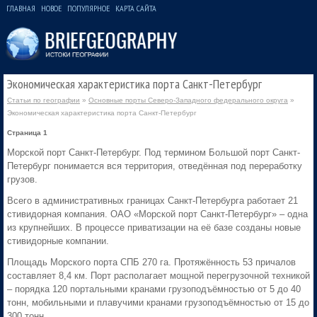
ГЛАВНАЯ
НОВОЕ
ПОПУЛЯРНОЕ
КАРТА САЙТА
Экономическая характеристика порта Санкт-Петербург
Статьи по географии
»
Основные порты Северо-Западного федерального округа
»
Экономическая характеристика порта Санкт-Петербург
Страница 1
Морской порт Санкт-Петербург. Под термином Большой порт Санкт-
Петербург понимается вся территория, отведённая под переработку
грузов.
Всего в административных границах Санкт-Петербурга работает 21
стивидорная компания. ОАО «Морской порт Санкт-Петербург» – одна
из крупнейших. В процессе приватизации на её базе созданы новые
стивидорные компании.
Площадь Морского порта СПБ 270 га. Протяжённость 53 причалов
составляет 8,4 км. Порт располагает мощной перегрузочной техникой
– порядка 120 портальными кранами грузоподъёмностью от 5 до 40
тонн, мобильными и плавучими кранами грузоподъёмностью от 15 до
300 тонн.