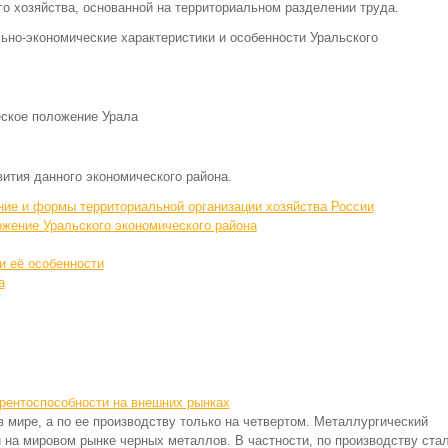
о хозяйства, основанной на территориальном разделении труда.
ьно-экономические характеристики и особенности Уральского
еское положение Урала
ития данного экономического района.
ие и формы территориальной организации хозяйства России
ожение Уральского экономического района
и её особенности
а
рентоспособности на внешних рынках
в мире, а по ее производству только на четвертом. Металлургический
 на мировом рынке черных металлов. В частности, по производству ста