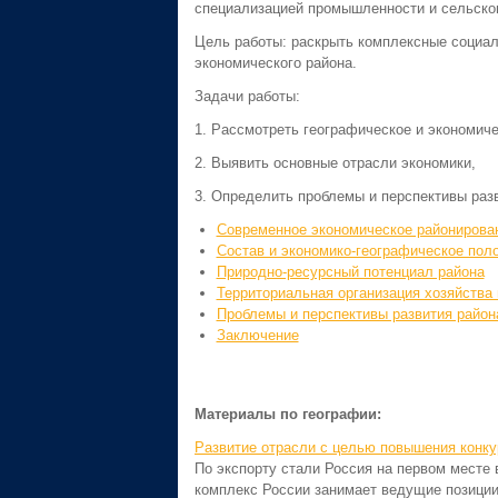
специализацией промышленности и сельског
Цель работы: раскрыть комплексные социал
экономического района.
Задачи работы:
1. Рассмотреть географическое и экономич
2. Выявить основные отрасли экономики,
3. Определить проблемы и перспективы разв
Современное экономическое районирован
Состав и экономико-географическое пол
Природно-ресурсный потенциал района
Территориальная организация хозяйства 
Проблемы и перспективы развития район
Заключение
Материалы по географии:
Развитие отрасли с целью повышения конку
По экспорту стали Россия на первом месте 
комплекс России занимает ведущие позиции