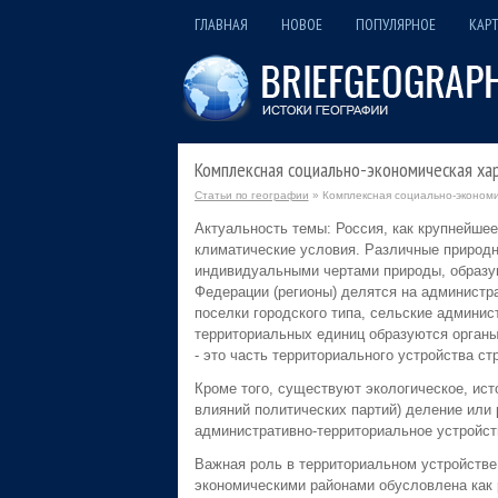
ГЛАВНАЯ
НОВОЕ
ПОПУЛЯРНОЕ
КАРТ
Комплексная социально-экономическая ха
Статьи по географии
» Комплексная социально-экономи
Актуальность темы: Россия, как крупнейше
климатические условия. Различные природ
индивидуальными чертами природы, образу
Федерации (регионы) делятся на администра
поселки городского типа, сельские админис
территориальных единиц образуются органы
- это часть территориального устройства ст
Кроме того, существуют экологическое, ист
влияний политических партий) деление или 
административно-территориальное устройст
Важная роль в территориальном устройстве
экономическими районами обусловлена как р