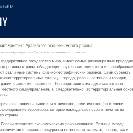
А САЙТА
рактеристика Уральского экономического района
ческая характеристика Уральского экономического района
е федеративное государство мира, имеет самые разнообразные природно
ные регионы страны, обладающие внутренним единством и своеобразны
ют различные системы физико-географических районов. Сами субъекты
тивно-территориальные единицы: города, районы регионов и городов,
трации и сельские поселения. На территории этих административно-
 местного самоуправления, а, следовательно, их территориальная осно
раны.
орическое, национальное или этническое, политическое (по степени
районирование территории, которые накладывают свой отпечаток на
во страны.
 России отводится экономическому районированию. Разница между
азличиями в природно-ресурсном потенциале, климате, почвах, так и