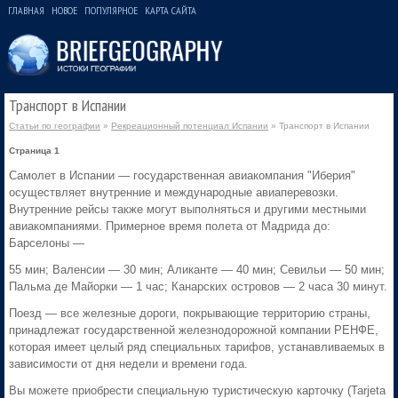
ГЛАВНАЯ
НОВОЕ
ПОПУЛЯРНОЕ
КАРТА САЙТА
Транспорт в Испании
Статьи по географии
»
Рекреационный потенциал Испании
» Транспорт в Испании
Страница 1
Самолет в Испании — государственная авиакомпания "Иберия"
осуществляет внутренние и международные авиаперевозки.
Внутренние рейсы также могут выполняться и другими местными
авиакомпаниями. Примерное время полета от Мадрида до:
Барселоны —
55 мин; Валенсии — 30 мин; Аликанте — 40 мин; Севильи — 50 мин;
Пальма де Майорки — 1 час; Канарских островов — 2 часа 30 минут.
Поезд — все железные дороги, покрывающие территорию страны,
принадлежат государственной железнодорожной компании РЕНФЕ,
которая имеет целый ряд специальных тарифов, устанавливаемых в
зависимости от дня недели и времени года.
Вы можете приобрести специальную туристическую карточку (Tarjeta