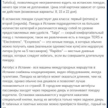
Turistica), позволяющую неограниченно ездить на испанских поездах,
ничего при этом не доплачивая. Цена этой карточки зависит от срока
ее действия (возможные варианты: 8, 15 и 22 дня).
В испанских поездах существует два класса: первый (primera) и
второй (segunda). Поезда в Испании подразделяются на большое
количество категорий и различаются между собой по уровню
предоставляемых ими удобств. "Talgo" — скорый комфортабельный
поезд с телевизором; такое же развлечение есть в поездах TERS и
"Electrotrens". "Exspresos" — это ночные поезда, в которых обычно
можно получить кама (маленькое одноместное купе) или недорогую
литера (купе на 5 пассажиров). "Rapidos" — местные дневные
поезда, которых следует избегать, если вы совершаете длительную
поездку.
Автобус в Испании - все машины междугородных маршрутов в
Испании снабжены кондиционерами, видео оборудованием, иногда
туалетами. Поездка на автобусе может оказаться длиннее, чем на
поезде, однако обычно она дешевле и позволяет лучше
познакомиться со страной. В городские маршрутные автобусы
пассажиры заходят через переднюю дверь и оплачивают поездку
водителю. Остановки заказываются у водителя нажатием
специальной кнопки, выход из автобуса только через заднюю дверь.
В табачных и газетных киосках можно приобрести бонобус, годный на