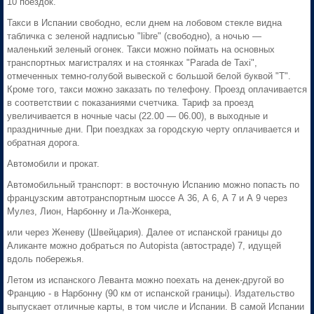
10 поездок.
Такси в Испании свободно, если днем на лобовом стекле видна
табличка с зеленой надписью "libre" (свободно), а ночью —
маленький зеленый огонек. Такси можно поймать на основных
транспортных магистралях и на стоянках "Parada de Taxi",
отмеченных темно-голубой вывеской с большой белой буквой "Т".
Кроме того, такси можно заказать по телефону. Проезд оплачивается
в соответствии с показаниями счетчика. Тариф за проезд
увеличивается в ночные часы (22.00 — 06.00), в выходные и
праздничные дни. При поездках за городскую черту оплачивается и
обратная дорога.
Автомобили и прокат.
Автомобильный транспорт: в восточную Испанию можно попасть по
французским автотранспортным шоссе А 36, А 6, А 7 и А 9 через
Мулез, Лион, Нарбонну и Ла-Жонкера,
или через Женеву (Швейцария). Далее от испанской границы до
Аликанте можно добраться по Autopista (автостраде) 7, идущей
вдоль побережья.
Летом из испанского Леванта можно поехать на денек-другой во
Францию - в Нарбонну (90 км от испанской границы). Издательство
выпускает отличные карты, в том числе и Испании. В самой Испании